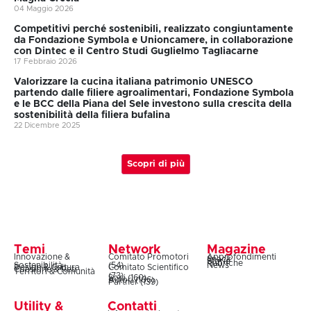
04 Maggio 2026
Competitivi perché sostenibili, realizzato congiuntamente
da Fondazione Symbola e Unioncamere, in collaborazione
con Dintec e il Centro Studi Guglielmo Tagliacarne
17 Febbraio 2026
Valorizzare la cucina italiana patrimonio UNESCO
partendo dalle filiere agroalimentari, Fondazione Symbola
e le BCC della Piana del Sele investono sulla crescita della
sostenibilità della filiera bufalina
22 Dicembre 2025
Scopri di più
Temi
Network
Magazine
Innovazione &
Comitato Promotori
Approfondimenti
Snack
Storie
Rubriche
Sostenibilità
(54)
News
Design & Cultura
Comitato Scientifico
Coesione & Reti
Territori & Comunità
(73)
Soci (160)
Autori (106)
Partner (139)
Utility &
Contatti