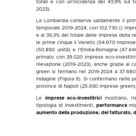
totali e con un’incidenza del 43,9% sul 
2023).
La Lombardia conserva saldamente il prima
temporale 2019-2024, con 102.730 () imprese
e al 39,3% del totale delle imprese della re
le prime cinque il Veneto (54.970 imprese e
(50.890 unità) e l’Emilia-Romagna (47.640
primato con 39.020 imprese eco-investitrici
rilevazione (2019-2023), anche grazie al ca
green si fermano nel 2019-2024 a 37.680 
indagine (Figura 9). Si confermano nelle pr
province di Napoli (25.930 imprese green), 
Le
imprese eco-investitrici
mostrano, ri
tipologia di investimenti,
performance
migl
aumento della produzione, del fatturato, d