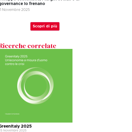
governance lo frenano
11 Novembre 2025
Scopri di più
Ricerche correlate
GreenItaly 2025
25 Novembre 2025