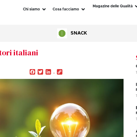
Magazine delle Qualità
Chi siamo
Cosa facciamo
SNACK
ori italiani
Facebook
Twitter
LinkedIn
Copy
Link