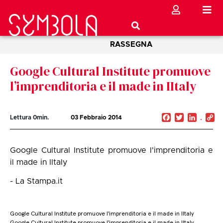
RASSEGNA
Google Cultural Institute promuove
l’imprenditoria e il made in IItaly
Facebook
Twitter
Linked
C
Lettura
0
min.
03 Febbraio 2014
Li
Google Cultural Institute promuove l'imprenditoria e
il made in IItaly
- La Stampa.it
Google Cultural Institute promuove l'imprenditoria e il made in IItaly
Google Cultural Institute promuove l'imprenditoria e il made in IItaly