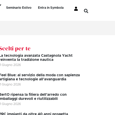
Seminario Estivo
Entra in Symbola
Scelti per te
La tecnologia avanzata Castagnola Yacht
reinventa la tradizione nautica
11 Giugno 2026
Feel Blue: al servizio della moda con sapienza
artigiana e tecnologie all’avanguardia
11 Giugno 2026
BertO ripensa la filiera dell’arredo con
imballaggi durevoli e riutilizzabili
11 Giugno 2026
PRC impianti da oltre 40 anni progetta