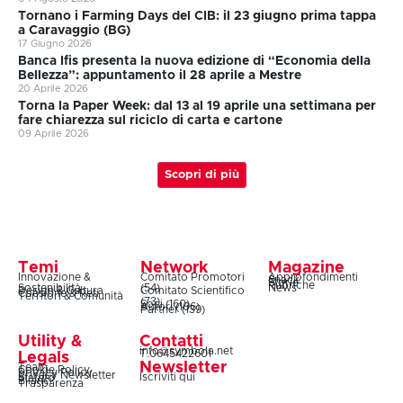
Tornano i Farming Days del CIB: il 23 giugno prima tappa
a Caravaggio (BG)
17 Giugno 2026
Banca Ifis presenta la nuova edizione di “Economia della
Bellezza”: appuntamento il 28 aprile a Mestre
20 Aprile 2026
Torna la Paper Week: dal 13 al 19 aprile una settimana per
fare chiarezza sul riciclo di carta e cartone
09 Aprile 2026
Scopri di più
Temi
Network
Magazine
Innovazione &
Comitato Promotori
Approfondimenti
Snack
Storie
Rubriche
Sostenibilità
(54)
News
Design & Cultura
Comitato Scientifico
Coesione & Reti
Territori & Comunità
(73)
Soci (160)
Autori (106)
Partner (139)
Utility &
Contatti
info@symbola.net
T.0645422601
Legals
Newsletter
Team
Cookie Policy
Privacy Policy
Privacy Newsletter
Iscriviti qui
Statuto
Bilanci
Trasparenza