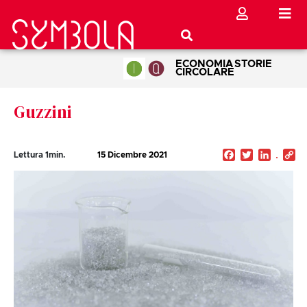
ECONOMIA
STORIE
CIRCOLARE
Guzzini
Facebook
Twitter
Linked
C
Lettura
1
min.
15 Dicembre 2021
Li