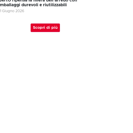
BertO ripensa la filiera dell’arredo con
imballaggi durevoli e riutilizzabili
11 Giugno 2026
Scopri di più