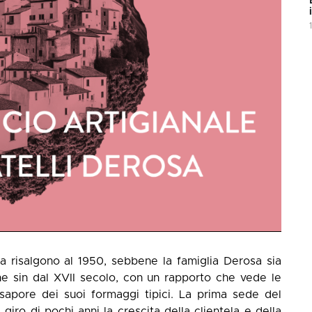
sa risalgono al 1950, sebbene la famiglia Derosa sia
ione sin dal XVII secolo, con un rapporto che vede le
l sapore dei suoi formaggi tipici. La prima sede del
 giro di pochi anni la crescita della clientela e della