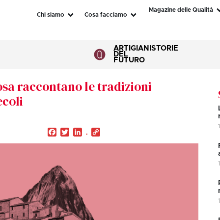
Magazine delle Qualità
Chi siamo
Cosa facciamo
ARTIGIANI
STORIE
DEL
FUTURO
osa raccontano le tradizioni
ecoli
Facebook
Twitter
LinkedIn
Copy
Link