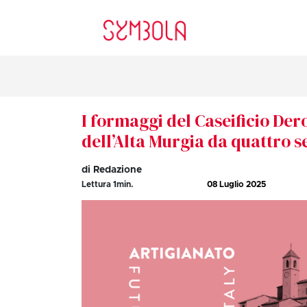
I formaggi del Caseificio Der
dell’Alta Murgia da quattro s
di Redazione
Lettura
1
min.
08 Luglio 2025