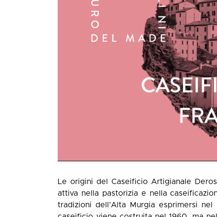
Le origini del Caseificio Artigianale Dero
attiva nella pastorizia e nella caseificaz
tradizioni dell’Alta Murgia esprimersi ne
caseificio viene costruita nel 1960, ma nel