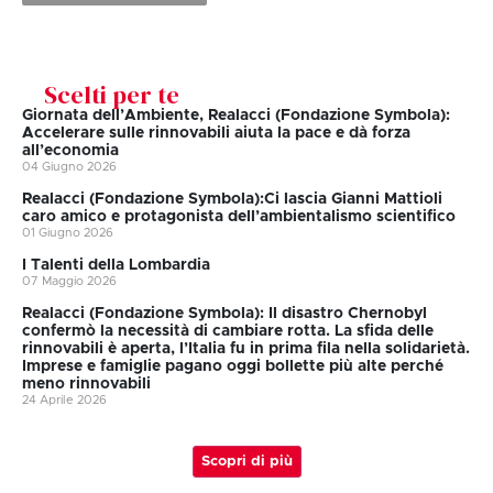
Scelti per te
Giornata dell’Ambiente, Realacci (Fondazione Symbola):
Accelerare sulle rinnovabili aiuta la pace e dà forza
all’economia
04 Giugno 2026
Realacci (Fondazione Symbola):Ci lascia Gianni Mattioli
caro amico e protagonista dell’ambientalismo scientifico
01 Giugno 2026
I Talenti della Lombardia
07 Maggio 2026
Realacci (Fondazione Symbola): Il disastro Chernobyl
confermò la necessità di cambiare rotta. La sfida delle
rinnovabili è aperta, l’Italia fu in prima fila nella solidarietà.
Imprese e famiglie pagano oggi bollette più alte perché
meno rinnovabili
24 Aprile 2026
Scopri di più