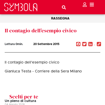
RASSEGNA
Il contagio dell’esempio civico
Facebook
Twitter
Linked
C
Lettura
0
min.
20 Settembre 2015
Li
Il contagio dell'esempio civico
Gianluca Testa - Corriere della Sera Milano
Scelti per te
Un pieno di cultura
04 Agosto 2026