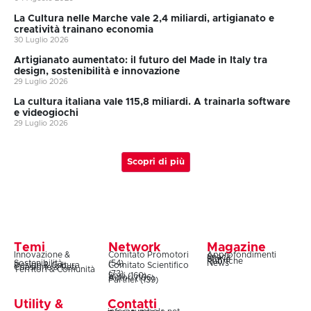
La Cultura nelle Marche vale 2,4 miliardi, artigianato e
creatività trainano economia
30 Luglio 2026
Artigianato aumentato: il futuro del Made in Italy tra
design, sostenibilità e innovazione
29 Luglio 2026
La cultura italiana vale 115,8 miliardi. A trainarla software
e videogiochi
29 Luglio 2026
Scopri di più
Temi
Network
Magazine
Innovazione &
Comitato Promotori
Approfondimenti
Snack
Storie
Rubriche
Sostenibilità
(54)
News
Design & Cultura
Comitato Scientifico
Coesione & Reti
Territori & Comunità
(73)
Soci (160)
Autori (106)
Partner (139)
Utility &
Contatti