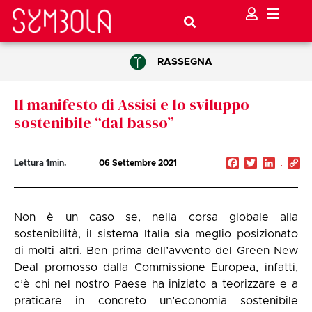
RASSEGNA
Il manifesto di Assisi e lo sviluppo
sostenibile “dal basso”
Facebook
Twitter
Linked
C
Lettura
1
min.
06 Settembre 2021
Li
Non è un caso se, nella corsa globale alla
sostenibilità, il sistema Italia sia meglio posizionato
di molti altri. Ben prima dell’avvento del Green New
Deal promosso dalla Commissione Europea, infatti,
c’è chi nel nostro Paese ha iniziato a teorizzare e a
praticare in concreto un’economia sostenibile