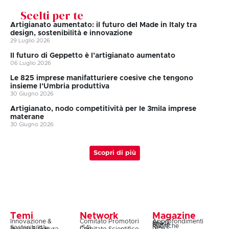
Scelti per te
Artigianato aumentato: il futuro del Made in Italy tra
design, sostenibilità e innovazione
29 Luglio 2026
II futuro di Geppetto è l’artigianato aumentato
06 Luglio 2026
Le 825 imprese manifatturiere coesive che tengono
insieme l’Umbria produttiva
30 Giugno 2026
Artigianato, nodo competitività per le 3mila imprese
materane
30 Giugno 2026
Scopri di più
Temi
Network
Magazine
Innovazione &
Comitato Promotori
Approfondimenti
Snack
Storie
Rubriche
Sostenibilità
(54)
News