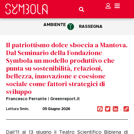
AMBIENTE
RASSEGNA
Il patriottismo dolce sboccia a Mantova.
Dal Seminario della Fondazione
Symbola un modello produttivo che
punta su sostenibilità, relazioni,
bellezza, innovazione e coesione
sociale come fattori strategici di
sviluppo
Francesco Ferrante | Greenreport.it
Facebook
Twitter
Linked
C
Lettura
5
min.
05 Giugno 2026
Li
Dall’11 al 13 giugno il Teatro Scientifico Bibiena di