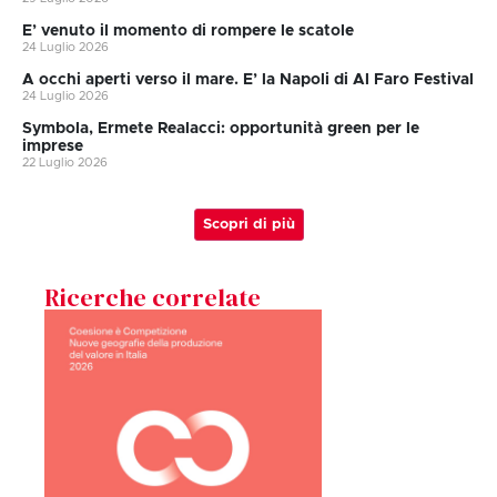
E’ venuto il momento di rompere le scatole
24 Luglio 2026
A occhi aperti verso il mare. E’ la Napoli di Al Faro Festival
24 Luglio 2026
Symbola, Ermete Realacci: opportunità green per le
imprese
22 Luglio 2026
Scopri di più
Ricerche correlate