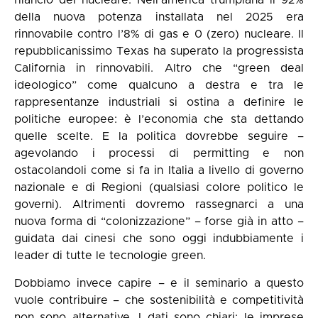
rilancio del nucleare. Nell’america trumpiana il 92%
della nuova potenza installata nel 2025 era
rinnovabile contro l’8% di gas e 0 (zero) nucleare. Il
repubblicanissimo Texas ha superato la progressista
California in rinnovabili. Altro che “green deal
ideologico” come qualcuno a destra e tra le
rappresentanze industriali si ostina a definire le
politiche europee: è l’economia che sta dettando
quelle scelte. E la politica dovrebbe seguire –
agevolando i processi di permitting e non
ostacolandoli come si fa in Italia a livello di governo
nazionale e di Regioni (qualsiasi colore politico le
governi). Altrimenti dovremo rassegnarci a una
nuova forma di “colonizzazione” – forse già in atto –
guidata dai cinesi che sono oggi indubbiamente i
leader di tutte le tecnologie green.
Dobbiamo invece capire – e il seminario a questo
vuole contribuire – che sostenibilità e competitività
non sono alternative. I dati sono chiari: le imprese