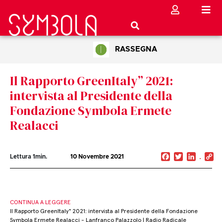
RASSEGNA
Il Rapporto GreenItaly” 2021:
intervista al Presidente della
Fondazione Symbola Ermete
Realacci
Facebook
Twitter
Linked
C
Lettura
1
min.
10 Novembre 2021
Li
CONTINUA A LEGGERE
Il Rapporto GreenItaly" 2021: intervista al Presidente della Fondazione
Symbola Ermete Realacci - Lanfranco Palazzolo | Radio Radicale