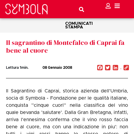
COMUNICATI
STAMPA
Il sagrantino di Montefalco di Caprai fa
bene al cuore
Facebook
Twitter
Linked
C
Lettura
1
min.
08 Gennaio 2008
Li
Il Sagrantino di Caprai, storica azienda dell'Umbria,
socia di Symbola - Fondazione per le qualità italiane,
conquista ''cinque cuori'' nella classifica del vino
quale bevanda 'salutare'. Dalla Gran Bretagna, infatti,
arriva l'ennesima conferma che il vino rosso faccia
bene al cuore, ma con una indicazione in piu’: non