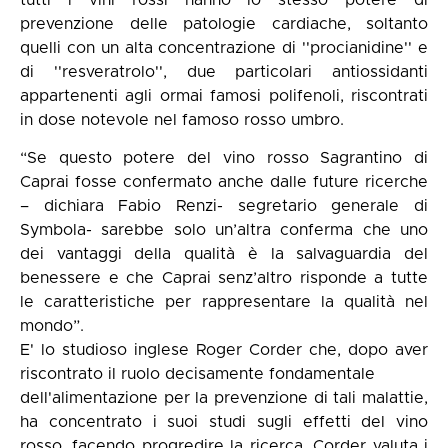
tutti i vini rossi hanno lo stesso potere di
prevenzione delle patologie cardiache, soltanto
quelli con un alta concentrazione di ''procianidine'' e
di ''resveratrolo'', due particolari antiossidanti
appartenenti agli ormai famosi polifenoli, riscontrati
in dose notevole nel famoso rosso umbro.
“Se questo potere del vino rosso Sagrantino di
Caprai fosse confermato anche dalle future ricerche
– dichiara Fabio Renzi- segretario generale di
Symbola- sarebbe solo un’altra conferma che uno
dei vantaggi della qualità è la salvaguardia del
benessere e che Caprai senz’altro risponde a tutte
le caratteristiche per rappresentare la qualità nel
mondo”.
E' lo studioso inglese Roger Corder che, dopo aver
riscontrato il ruolo decisamente fondamentale
dell'alimentazione per la prevenzione di tali malattie,
ha concentrato i suoi studi sugli effetti del vino
rosso, facendo progredire la ricerca. Corder valuta i