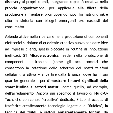
discovery ai propri clienti, integrando capacità creativa nella
propria organizzazione, per applicarla alla filiera della
produzione alimentare, promuovendo nuovi formati di drink e
cibo in sintonia con bisogni emergenti e/o nascosti dei
consumatori.
Aziende attive nella ricerca e nella produzione di componenti
elettronici si dotano di quoziente creativo nuovo per dare idee
ad imprese clienti, spesso bloccate in routine di innovazione
inefficaci.
ST Microelectronics
, leader nella produzione di
componenti elettroniche (come gli accelerometri che
consentono la rotazione dello schermo dei nostri telefoni
cellulari), si attiva – a partire dalla Brianza, dove ha il suo
quartier generale – per
dimostrare i nuovi significati della
smart-itudine a settori maturi
, come quello, ad esempio,
dell’arredamento. Ancora più specifico il lavoro di
Fluid-O-
Tech
, che con centro “creativo” dedicato, F-Lab, si occupa di
trasferire creativamente tecnologie legate alla “fluidica”,
la
tecnica dei fluidi, a settori apparentemente lontani
da