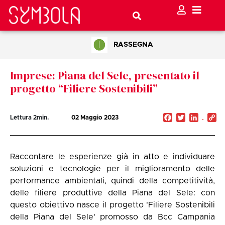
RASSEGNA
Imprese: Piana del Sele, presentato il
progetto “Filiere Sostenibili”
Facebook
Twitter
Linked
C
Lettura
2
min.
02 Maggio 2023
Li
Raccontare le esperienze già in atto e individuare
soluzioni e tecnologie per il miglioramento delle
performance ambientali, quindi della competitività,
delle filiere produttive della Piana del Sele: con
questo obiettivo nasce il progetto 'Filiere Sostenibili
della Piana del Sele' promosso da Bcc Campania