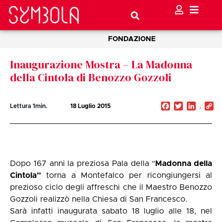
FONDAZIONE
Inaugurazione Mostra – La Madonna
della Cintola di Benozzo Gozzoli
Facebook
Twitter
Linked
C
Lettura
1
min.
18 Luglio 2015
Li
Dopo 167 anni la preziosa Pala della “
Madonna della
Cintola”
torna a Montefalco per ricongiungersi al
prezioso ciclo degli affreschi che il Maestro Benozzo
Gozzoli realizzò nella Chiesa di San Francesco.
Sarà infatti inaugurata sabato 18 luglio alle 18, nel