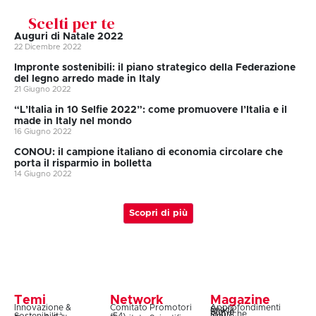
Scelti per te
Auguri di Natale 2022
22 Dicembre 2022
Impronte sostenibili: il piano strategico della Federazione
del legno arredo made in Italy
21 Giugno 2022
“L’Italia in 10 Selfie 2022”: come promuovere l’Italia e il
made in Italy nel mondo
16 Giugno 2022
CONOU: il campione italiano di economia circolare che
porta il risparmio in bolletta
14 Giugno 2022
Scopri di più
Temi
Network
Magazine
Innovazione &
Comitato Promotori
Approfondimenti
Snack
Storie
Rubriche
Sostenibilità
(54)
News