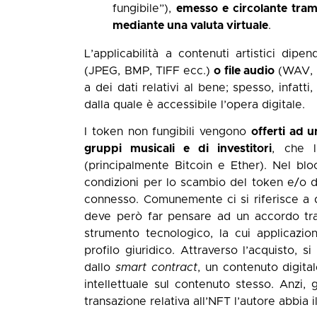
fungibile”),
emesso e circolante tram
mediante una valuta virtuale
.
L’applicabilità a contenuti artistici dip
(JPEG, BMP, TIFF ecc.)
o file audio
(WAV, M
a dei dati relativi al bene; spesso, infatti
dalla quale è accessibile l’opera digitale.
I token non fungibili vengono
offerti ad 
gruppi musicali e di investitori
, che l
(principalmente Bitcoin e Ether). Nel b
condizioni per lo scambio del token e/o d
connesso. Comunemente ci si riferisce a 
deve però far pensare ad un accordo tra l
strumento tecnologico, la cui applicazi
profilo giuridico. Attraverso l’acquisto, 
dallo
smart contract
, un contenuto digital
intellettuale sul contenuto stesso. Anzi, 
transazione relativa all’NFT l’autore abbia 