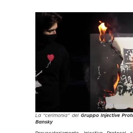
La “cerimonia” del
Gruppo Injective Prot
Bansky