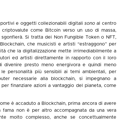
ortivi e oggetti collezionabili digitali
sono
al centro
e criptovalute come Bitcoin verso un uso di massa,
i sgonfierà. Si tratta dei Non Fungible Token o NFT,
ca Blockchain, che musicisti e artisti “estraggono” per
cità che la digitalizzazione mette irrimediabilmente a
tori ed artisti direttamente in rapporto con il loro
di divenire presto meno energivora e quindi meno
le personalità più sensibili ai temi ambientali, per
puter necessarie alla blockchain, si impegnano a
 per finanziare azioni a vantaggio del pianeta, come
ome è accaduto a Blockchain, prima ancora di avere
esta fama non è per altro accompagnata da una vera
ente molto complesso, anche se concettualmente