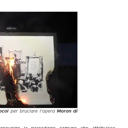
ocol
per bruciare l’opera
Moron di