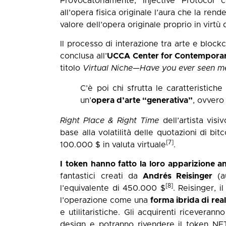
Provocatoriamente, Injective Protocol
all’opera fisica originale l’aura che la re
valore dell’opera originale proprio in virtù 
Il processo di interazione tra arte e blockc
conclusa all’
UCCA Center for Contemporar
titolo
Virtual Niche—Have you ever seen me
C’è poi chi sfrutta le caratteristiche
un’
opera d’arte “generativa”
, ovvero
Right Place & Right Time
dell’artista visi
base alla volatilità delle quotazioni di bi
[7]
100.000 $ in valuta virtuale
.
I token hanno fatto la loro apparizione a
fantastici creati da
Andrés Reisinger
(au
[8]
l’equivalente di 450.000 $
. Reisinger, 
l’operazione come una
forma ibrida di rea
e utilitaristiche. Gli acquirenti riceveran
design e potranno rivendere il token NF