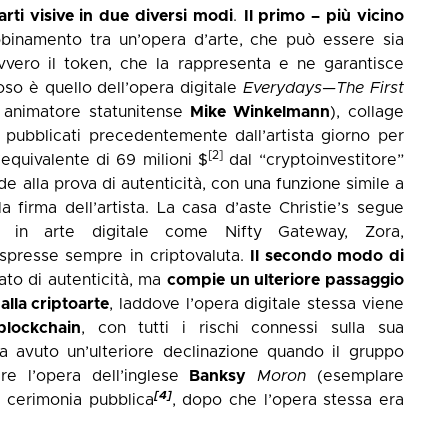
 arti visive in due diversi modi
.
Il primo – più vicino
bbinamento tra un’opera d’arte, che può essere sia
 ovvero il token, che la rappresenta e ne garantisce
moso è quello dell’opera digitale
Everydays—The First
 e animatore statunitense
Mike Winkelmann
), collage
, pubblicati precedentemente dall’artista giorno per
[2]
’equivalente di 69 milioni $
dal “cryptoinvestitore”
e alla prova di autenticità, con una funzione simile a
 firma dell’artista. La casa d’aste Christie’s segue
ti in arte digitale come Nifty Gateway, Zora,
espresse sempre in criptovaluta.
Il secondo modo di
ato di autenticità, ma
compie un ulteriore passaggio
alla criptoarte
, laddove l’opera digitale stessa viene
blockchain
, con tutti i rischi connessi sulla sua
ha avuto un’ulteriore declinazione quando il gruppo
are l’opera dell’inglese
Banksy
Moron
(esemplare
[4]
i cerimonia pubblica
, dopo che l’opera stessa era