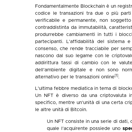
Fondamentalmente Blockchain è un registro
codice le transazioni tra due o più part
verificabile e permanente, non soggett
contraddistinta da immutabilità, caratteris
produrrebbe cambiamenti in tutti i blocch
partecipanti. L’affidabilità del sistema e
consenso, che rende tracciabile per sempr
nascono dal suo legame con le criptoval
addirittura tassi di cambio con le valute
dell’ambiente digitale e non sono n
[1]
alternativo per le transazioni online
.
L’ultima febbre mediatica in tema di blockc
Un NFT è diverso da una criptovaluta in 
specifico, mentre un’unità di una certa cr
le altre unità di Bitcoin.
Un NFT consiste in una serie di dati, 
quale l’acquirente possiede uno
spec