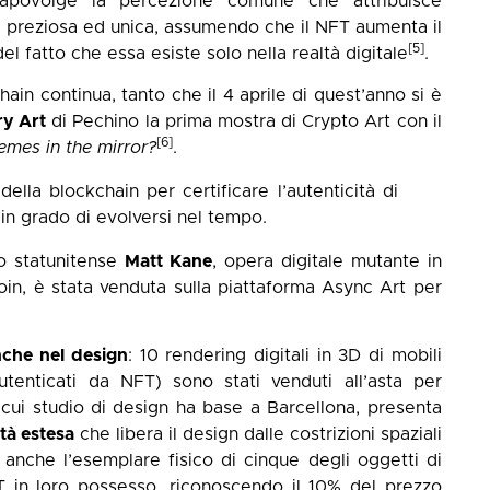
 capovolge la percezione comune che attribuisce
nde preziosa ed unica, assumendo che il NFT aumenta il
[5]
del fatto che essa esiste solo nella realtà digitale
.
hain continua, tanto che il 4 aprile di quest’anno si è
y Art
di Pechino la prima mostra di Crypto Art con il
[6]
mes in the mirror?
.
 della blockchain per certificare l’autenticità di
 in grado di evolversi nel tempo.
vo statunitense
Matt Kane
, opera digitale mutante in
tcoin, è stata venduta sulla piattaforma Async Art per
nche nel design
: 10 rendering digitali in 3D di mobili
tenticati da NFT) sono stati venduti all’asta per
il cui studio di design ha base a Barcellona, presenta
ltà estesa
che libera il design dalle costrizioni spaziali
no anche l’esemplare fisico di cinque degli oggetti di
T in loro possesso, riconoscendo il 10% del prezzo