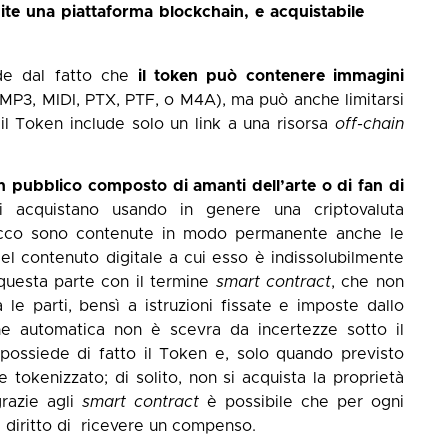
ite una piattaforma blockchain, e acquistabile
ende dal fatto che
il token può contenere immagini
P3, MIDI, PTX, PTF, o M4A), ma può anche limitarsi
, il Token include solo un link a una risorsa
off-chain
un pubblico composto di amanti dell’arte o di fan di
i acquistano usando in genere una criptovaluta
locco sono contenute in modo permanente anche le
el contenuto digitale a cui esso è indissolubilmente
questa parte con il termine
smart contract
, che non
e parti, bensì a istruzioni fissate e imposte dallo
one automatica non è scevra da incertezze sotto il
si possiede di fatto il Token e, solo quando previsto
e tokenizzato; di solito, non si acquista la proprietà
grazie agli
smart contract
è possibile che per ogni
il diritto di ricevere un compenso.