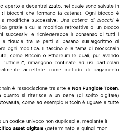
 aperto e decentralizzato, nel quale sono salvate in
i (i blocchi che formano la catena). Ogni blocco è
o a modifiche successive. Una
catena
di
blocchi
è
tica grazie a cui la modifica retroattiva di un blocco
i successivi e richiederebbe il consenso di tutti i
 la fiducia tra le parti si basano sull’algoritmo di
e ogni modifica. Il fascino e la fama di blockchain
ute, come Bitcoin o Ethereum le quali, pur avendo
 “ufficiali”, rimangono confinate ad usi particolari
ormalmente accettate come metodo di pagamento
hain è l’associazione tra arte e
Non Fungible Token
.
quanto si riferisce a un bene (di solito digitale)
iptovaluta, come ad esempio Bitcoin è uguale a tutte
o un codice univoco non duplicabile, mediante il
ifico
asset digitale
(determinato e quindi “non