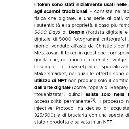
I token sono stati inizialmente usati nelle
agli scambi tradizionali
– consiste nell’a
fisica che digitale, e una serie di dati,
l’autenticità e la proprietà. Il caso più fa
5000 Days
di
Beeple
(l’artista digitale
digitale di 5000 fotogrammi crittografati
giorno, venduto all’asta da Christie’s per l
Metakovan. Il token in questione corrispond
quella che, nel mondo materiale, svolge la
l’esempio di marketplace specializza
Makersmarket, nei quali le offerte sono 
utilizzo di NFT
non produce solo il certific
dall’arte digitale
(come l’opera di Beeple)
“tokenizzata”, quindi
esiste solo nella 
[3]
accessibilità permanente
. Il processo 
Injective Protocol ha deciso di acquist
325/500) e di bruciarla con una specie d
stata riprodotta e salvata in un NFT.