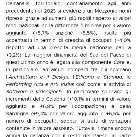
Dall’analisi territoriale, contrariamente agli anni
precedenti, nel 2023 si evidenzia un Mezzogiorno in
ripresa, grazie ad aumenti più rapidi rispetto ai valori
medi nazionali: se la differenza è minima per il valore
aggiunto (+5,7% anziché +5,5%), risulta più
accentuata in termini di crescita di occupati (+4,0%
rispetto ad una crescita media nazionale pari a
+3,2%). La maggior dinamicità del Sud del Paese di
quest’ultimo anno è legata alla componente
Core
e,
in particolare, ad alcuni comparti tra cui spiccano
l’
Architettura e il Design
, l’
Editoria e Stampa
, le
Performing Arts e Arti Visive
così come le attività di
Software e videogiochi
. In particolare spiccano gli
incrementi della Calabria (+10,1% in termini di valore
aggiunto e +6,8% per l’occupazione) e della
Sardegna (+9,4% per valore aggiunto e +6,5% per
numero di occupati), seppur si tratti di variazioni
contenute in valore assoluto. Tuttavia, rimane ancora
ampia la distanza con il resto del Paese, in parte