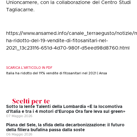
Unioncamere, con la collaborazione del Centro Studi
Tagliacarne.
https://www.ansamed.info/canale_terraegusto/notizie/m
ha-ridotto-del-19-vendite-di-fitosanitari-nel-
2021_13c231f6-651d-4d70-980f-d5eed98d8760.html
SCARICA L’ARTICOLO IN PDF
Italia ha ridotto del 19% vendite di fitosanitari nel 2021 | Ansa
Scelti per te
Sotto la lente Talenti della Lombardia «È la locomotiva
d’Italia e tra i 4 motori d’Europa Ora fare leva sul green»
07 Maggio 2026
Piana del Sele, la sfida della decarbonizzazione: il futuro
della filiera bufalina passa dalla soste
06 Maggio 2026