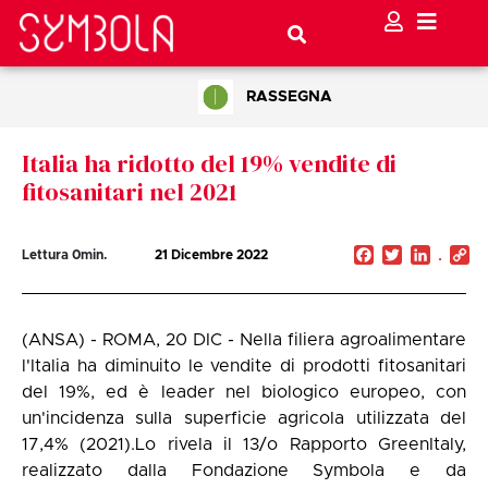
RASSEGNA
Italia ha ridotto del 19% vendite di
fitosanitari nel 2021
Facebook
Twitter
Linked
C
Lettura
0
min.
21 Dicembre 2022
Li
(ANSA) - ROMA, 20 DIC - Nella filiera agroalimentare
l'Italia ha diminuito le vendite di prodotti fitosanitari
del 19%, ed è leader nel biologico europeo, con
un'incidenza sulla superficie agricola utilizzata del
17,4% (2021).Lo rivela il 13/o Rapporto GreenItaly,
realizzato dalla Fondazione Symbola e da