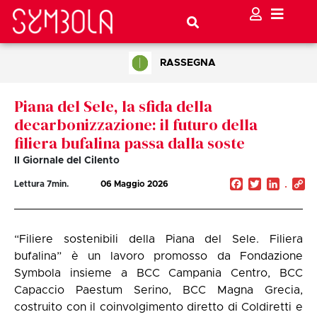
RASSEGNA
Piana del Sele, la sfida della
decarbonizzazione: il futuro della
filiera bufalina passa dalla soste
Il Giornale del Cilento
Facebook
Twitter
Linked
C
Lettura
7
min.
06 Maggio 2026
Li
“Filiere sostenibili della Piana del Sele. Filiera
bufalina” è un lavoro promosso da Fondazione
Symbola insieme a BCC Campania Centro, BCC
Capaccio Paestum Serino, BCC Magna Grecia,
costruito con il coinvolgimento diretto di Coldiretti e