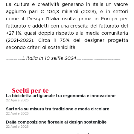
La cultura e creatività generano in Italia un valore
aggiunto pari € 104,3 miliardi (2023), e in settori
come il Design l’Italia risulta prima in Europa per
fatturato e addetti con una crescita del fatturato del
+27,1%, quasi doppia rispetto alla media comunitaria
(2021-2022). Circa il 75% dei designer progetta
secondo criteri di sostenibilità.
L’Italia in 10 selfie 2024
Questo primato fa parte del report
realizzato da Fondazione Symbola in collaborazione con Unioncamere e Assocamerestero.
Scelti per te
La bicicletta artigianale tra ergonomia e innovazione
22 Aprile 2026
Sartoria su misura tra tradizione e moda circolare
22 Aprile 2026
Dalla composizione floreale al design sostenibile
22 Aprile 2026