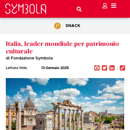
SNACK
Italia, leader mondiale per patrimonio
culturale
di Fondazione Symbola
Facebook
Twitter
Linked
C
Lettura
1
min.
13 Gennaio 2025
Li