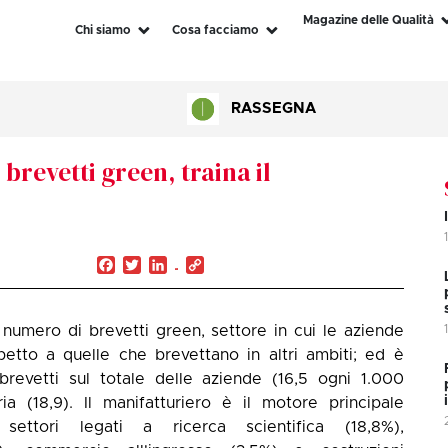
Magazine delle Qualità
Chi siamo
Cosa facciamo
RASSEGNA
 brevetti green, traina il
Facebook
Twitter
LinkedIn
Copy
Link
r numero di brevetti green, settore in cui le aziende
petto a quelle che brevettano in altri ambiti; ed è
evetti sul totale delle aziende (16,5 ogni 1.000
a (18,9). Il manifatturiero è il motore principale
settori legati a ricerca scientifica (18,8%),