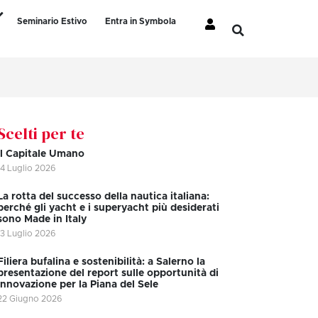
Seminario Estivo
Entra in Symbola
Scelti per te
Il Capitale Umano
14 Luglio 2026
La rotta del successo della nautica italiana:
perché gli yacht e i superyacht più desiderati
sono Made in Italy
13 Luglio 2026
Filiera bufalina e sostenibilità: a Salerno la
presentazione del report sulle opportunità di
innovazione per la Piana del Sele
22 Giugno 2026