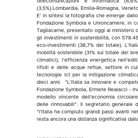
telecomunicazioni e informatica (6,6%
(3,5%).Lombardia, Emilia-Romagna, Veneto
E' in sintesi la fotografia che emerge dallo
Fondazione Symbola e Unioncamere, in col
Tagliacarne, presentato oggi al ministero d
gli investimenti in sostenibilità, con 578.
eco-investimenti (38,7% del totale). L'Ita
mobilità sostenibile (31% sul totale dei b
climatici); l'efficienza energetica nell'ed
rifiuti e delle acque reflue, settore in cu
tecnologie Ict per la mitigazione climati
dieci anni. "L'Italia sa innovare e compete
Fondazione Symbola, Ermete Realacci - ma è 
modello vincente dell'economia circolare n
delle rinnovabili". Il segretario general
"l'Italia ha compiuto grandi passi avanti 
resta ancora una distanza significativa dal