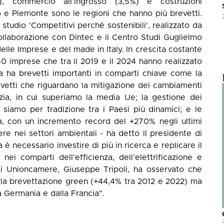
), commercio all'ingrosso (3,5%) e costruzioni
 e Piemonte sono le regioni che hanno più brevetti.
 studio 'Competitivi perché sostenibili', realizzato da
laborazione con Dintec e il Centro Studi Guglielmo
elle Imprese e del made in Italy. In crescita costante
450 imprese che tra il 2019 e il 2024 hanno realizzato
lia ha brevetti importanti in comparti chiave come la
revetti che riguardano la mitigazione dei cambiamenti
ilizia, in cui superiamo la media Ue; la gestione dei
i siamo per tradizione tra i Paesi più dinamici; e le
ca, con un incremento record del +270% negli ultimi
re nei settori ambientali - ha detto il presidente di
necessario investire di più in ricerca e replicare il
ei comparti dell'efficienza, dell'elettrificazione e
e di Unioncamere, Giuseppe Tripoli, ha osservato che
nella brevettazione green (+44,4% tra 2012 e 2022) ma
la Germania e dalla Francia".