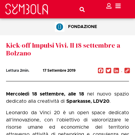
FONDAZIONE
Kick-off Impulsi Vivi. Il 18 settembre a
Bolzano
Facebook
Twitter
Linked
C
Lettura
2
min.
17 Settembre 2019
Li
Mercoledì 18 settembre, alle 18
nel nuovo spazio
dedicato alla creatività di
Sparkasse, LDV20
.
Leonardo da Vinci 20 è un open space dedicato
all’innovazione, con l’obiettivo di valororizzare le
risorse umane ed economiche del territorio
attraverso attività di networking e consulenza per