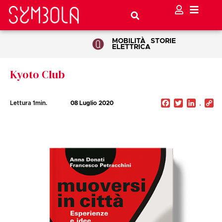
MOBILITÀ
STORIE
ELETTRICA
Kyoto Club
Facebook
Twitter
Linked
C
Lettura
1
min.
08 Luglio 2020
Li