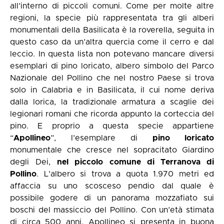
all’interno di piccoli comuni. Come per molte altre
regioni, la specie più rappresentata tra gli alberi
monumentali della Basilicata è la roverella, seguita in
questo caso da un’altra quercia come il cerro e dal
leccio. In questa lista non potevano mancare diversi
esemplari di pino loricato, albero simbolo del Parco
Nazionale del Pollino che nel nostro Paese si trova
solo in Calabria e in Basilicata, il cui nome deriva
dalla lorica, la tradizionale armatura a scaglie dei
legionari romani che ricorda appunto la corteccia del
pino. E proprio a questa specie appartiene
“
Apollineo
”, l’esemplare di
pino loricato
monumentale che cresce nel sopracitato Giardino
degli Dei,
nel piccolo comune di Terranova di
Pollino
. L’albero si trova a quota 1.970 metri ed
affaccia su uno scosceso pendio dal quale è
possibile godere di un panorama mozzafiato sui
boschi del massiccio del Pollino. Con un’età stimata
di circa 500 anni, Apollineo si presenta in buona