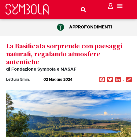
APPROFONDIMENTI
La Basilicata sorprende con paesaggi
naturali, regalando atmosfere
autentiche
di Fondazione Symbola e MASAF
Facebook
Twitter
Linked
C
Lettura
5
min.
02 Maggio 2024
Li