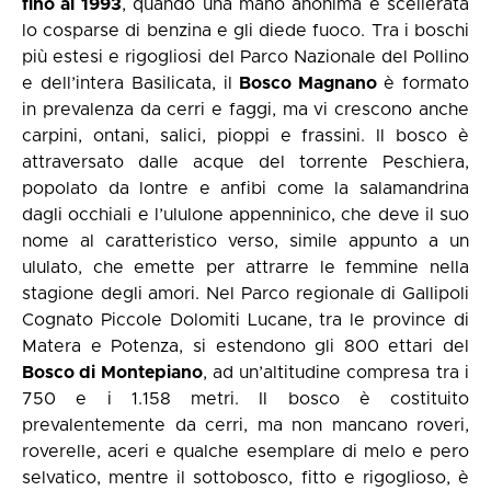
fino al 1993
, quando una mano anonima e scellerata
lo cosparse di benzina e gli diede fuoco. Tra i boschi
più estesi e rigogliosi del Parco Nazionale del Pollino
e dell’intera Basilicata, il
Bosco Magnano
è formato
in prevalenza da cerri e faggi, ma vi crescono anche
carpini, ontani, salici, pioppi e frassini. Il bosco è
attraversato dalle acque del torrente Peschiera,
popolato da lontre e anfibi come la salamandrina
dagli occhiali e l’ululone appenninico, che deve il suo
nome al caratteristico verso, simile appunto a un
ululato, che emette per attrarre le femmine nella
stagione degli amori. Nel Parco regionale di Gallipoli
Cognato Piccole Dolomiti Lucane, tra le province di
Matera e Potenza, si estendono gli 800 ettari del
Bosco di Montepiano
, ad un’altitudine compresa tra i
750 e i 1.158 metri. Il bosco è costituito
prevalentemente da cerri, ma non mancano roveri,
roverelle, aceri e qualche esemplare di melo e pero
selvatico, mentre il sottobosco, fitto e rigoglioso, è