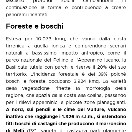
lasciano profondi solchi cambiandone in
continuazione la forma e contribuendo a creare
panorami incantati.
Foreste e boschi
Estesa per 10.073 kmq, che vanno dalla costa
tirrenica a quella ionica e comprendono scenari
naturali a bassissimo impatto antropico, come il
parco nazionale del Pollino e l’Appennino lucano, la
Basilicata tutela con parchi e riserve il 20% del suo
territorio. L’incidenza forestale è del 39% poiché
boschi e foreste occupano 3.924 kmq. La varietà
della vegetazione riflette la morfologia della
regione, che spazia dalla costa alla collina, passando
per i rilievi appenninici e piccole zone pianeggianti.
A nord, sui pendii e le cime del Vulture, vulcano
inattivo che raggiunge i 1.326 m s.l.m., si estendono
fitti boschi di castagni che producono il marroncino
di Melfi
(PZ), varietà di castagna particolarmente