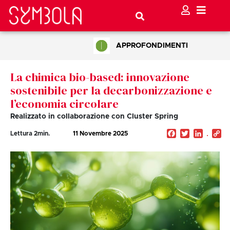
APPROFONDIMENTI
La chimica bio-based: innovazione
sostenibile per la decarbonizzazione e
l’economia circolare
Realizzato in collaborazione con Cluster Spring
Facebook
Twitter
Linked
C
Lettura
2
min.
11 Novembre 2025
Li