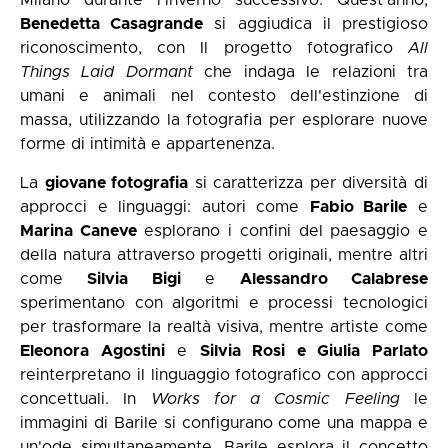
Milano durante l’inverno successivo. Quest'anno,
Benedetta Casagrande
si aggiudica il prestigioso
riconoscimento, con Il progetto fotografico
All
Things Laid Dormant
che indaga le relazioni tra
umani e animali nel contesto dell'estinzione di
massa, utilizzando la fotografia per esplorare nuove
forme di intimità e appartenenza.
La
giovane fotografia
si caratterizza per diversità di
approcci e linguaggi: autori come
Fabio Barile
e
Marina Caneve
esplorano i confini del paesaggio e
della natura attraverso progetti originali, mentre altri
come
Silvia Bigi
e
Alessandro Calabrese
sperimentano con algoritmi e processi tecnologici
per trasformare la realtà visiva, mentre artiste come
Eleonora Agostini
e
Silvia Rosi e Giulia Parlato
reinterpretano il linguaggio fotografico con approcci
concettuali. In
Works for a Cosmic Feeling
le
immagini di Barile si configurano come una mappa e
un'ode simultaneamente. Barile esplora il concetto