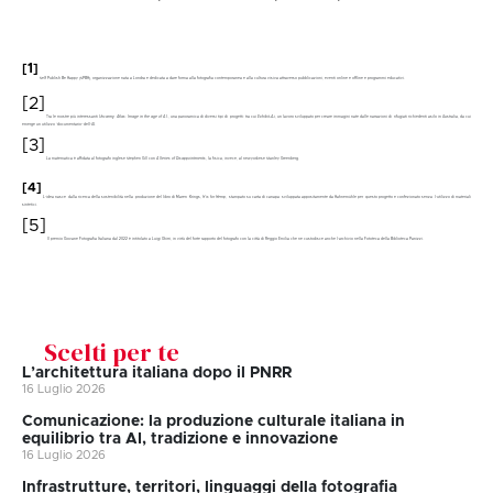
[1]
Self Publish Be Happy (SPBH), organizzazione nata a Londra e dedicata a dare forma alla fotografia contemporanea e alla cultura visiva attraverso pubblicazioni, eventi online e offline e programmi educativi.
[2]
Tra le mostre più interessanti
Uncanny Atlas: Image in the age of A.I.,
una panoramica di diversi tipi di progetti: tra cui
Exhibit-A-i
, un lavoro sviluppato per creare immagini nate dalle narrazioni di rifugiati richiedenti asilo in Australia, da cui
emerge un utilizzo “documentario” dell’AI.
[3]
La matematica è affidata al fotografo inglese Stephen Gill con
A Series of Disappointments
, la fisica, invece, al newyorkese Stanley Greenberg.
[4]
L'idea nasce dalla ricerca della sostenibilità nella produzione del libro di Maren Krings,
H is for Hemp
, stampato su carta di canapa sviluppata appositamente da Hahnemühle per questo progetto e confezionato senza l’utilizzo di materiali
sintetici.
[5]
Il premio Giovane Fotografia Italiana dal 2022 è intitolato a Luigi Ghirri, in virtù del forte rapporto del fotografo con la città di Reggio Emilia che ne custodisce anche l’archivio nella Fototeca della Biblioteca Panizzi.
Scelti per te
L’architettura italiana dopo il PNRR
16 Luglio 2026
Comunicazione: la produzione culturale italiana in
equilibrio tra AI, tradizione e innovazione
16 Luglio 2026
Infrastrutture, territori, linguaggi della fotografia