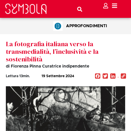
APPROFONDIMENTI
La fotografia italiana verso la
transmedialità, l’inclusività e la
sostenibilità
di Fiorenza Pinna Curatrice indipendente
Facebook
Twitter
Linked
C
Lettura
13
min.
19 Settembre 2024
Li