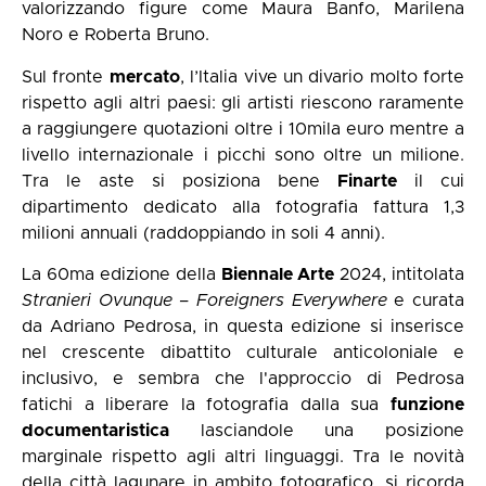
valorizzando figure come Maura Banfo, Marilena
Noro e Roberta Bruno.
Sul fronte
mercato
, l’Italia vive un divario molto forte
rispetto agli altri paesi: gli artisti riescono raramente
a raggiungere quotazioni oltre i 10mila euro mentre a
livello internazionale i picchi sono oltre un milione.
Tra le aste si posiziona bene
Finarte
il cui
dipartimento dedicato alla fotografia fattura 1,3
milioni annuali (raddoppiando in soli 4 anni).
La 60ma edizione della
Biennale Arte
2024, intitolata
Stranieri Ovunque – Foreigners Everywhere
e curata
da Adriano Pedrosa, in questa edizione si inserisce
nel crescente dibattito culturale anticoloniale e
inclusivo, e sembra che l'approccio di Pedrosa
fatichi a liberare la fotografia dalla sua
funzione
documentaristica
lasciandole una posizione
marginale rispetto agli altri linguaggi. Tra le novità
della città lagunare in ambito fotografico, si ricorda