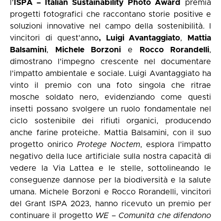
l'
ISPA – Italian Sustainability Photo Award
premia
progetti fotografici che raccontano storie positive e
soluzioni innovative nel campo della sostenibilità. I
vincitori di quest'anno
, Luigi Avantaggiato
,
Mattia
Balsamini
,
Michele Borzoni
e
Rocco Rorandelli
,
dimostrano l'impegno crescente nel documentare
l'impatto ambientale e sociale. Luigi Avantaggiato ha
vinto il premio con una foto singola che ritrae
mosche soldato nero, evidenziando come questi
insetti possano svolgere un ruolo fondamentale nel
ciclo sostenibile dei rifiuti organici, producendo
anche farine proteiche. Mattia Balsamini, con il suo
progetto onirico
Protege Noctem
, esplora l'impatto
negativo della luce artificiale sulla nostra capacità di
vedere la Via Lattea e le stelle, sottolineando le
conseguenze dannose per la biodiversità e la salute
umana. Michele Borzoni e Rocco Rorandelli, vincitori
del Grant ISPA 2023, hanno ricevuto un premio per
continuare il progetto
WE – Comunità che difendono