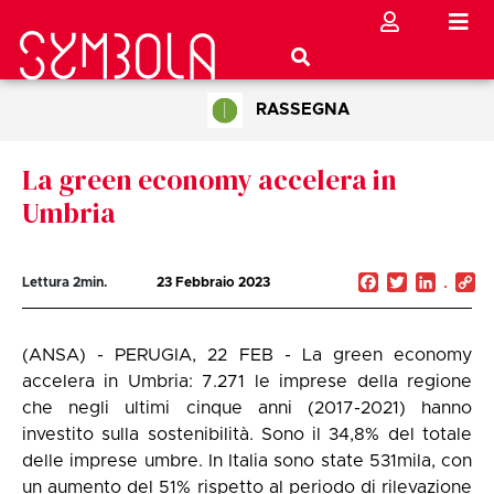
RASSEGNA
La green economy accelera in
Umbria
Facebook
Twitter
Linked
C
Lettura
2
min.
23 Febbraio 2023
Li
(ANSA) - PERUGIA, 22 FEB - La green economy
accelera in Umbria: 7.271 le imprese della regione
che negli ultimi cinque anni (2017-2021) hanno
investito sulla sostenibilità. Sono il 34,8% del totale
delle imprese umbre. In Italia sono state 531mila, con
un aumento del 51% rispetto al periodo di rilevazione