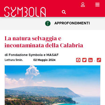
APPROFONDIMENTI
La natura selvaggia e
incontaminata della Calabria
di Fondazione Symbola e MASAF
Facebook
Twitter
Linked
C
Lettura
5
min.
02 Maggio 2024
Li