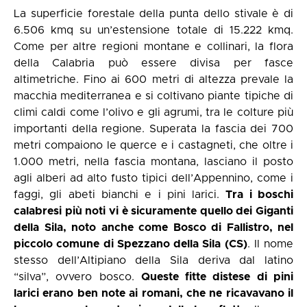
La superficie forestale della punta dello stivale è di
6.506 kmq su un’estensione totale di 15.222 kmq.
Come per altre regioni montane e collinari, la flora
della Calabria può essere divisa per fasce
altimetriche. Fino ai 600 metri di altezza prevale la
macchia mediterranea e si coltivano piante tipiche di
climi caldi come l’olivo e gli agrumi, tra le colture più
importanti della regione. Superata la fascia dei 700
metri compaiono le querce e i castagneti, che oltre i
1.000 metri, nella fascia montana, lasciano il posto
agli alberi ad alto fusto tipici dell’Appennino, come i
faggi, gli abeti bianchi e i pini larici.
Tra i boschi
calabresi più noti vi è sicuramente quello dei Giganti
della Sila, noto anche come Bosco di Fallistro, nel
piccolo comune di Spezzano della Sila (CS)
. Il nome
stesso dell’Altipiano della Sila deriva dal latino
“silva”, ovvero bosco.
Queste fitte distese di pini
larici erano ben note ai romani, che ne ricavavano il