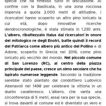
specie che ha rimesso tutto in discussione. Al
confine con la Basilicata, in una zona rocciosa
impervia a quota 2.000 metri di altitudine, i
ricercatori hanno scoperto un altro pino loricato la
cui età, dopo innovative ricerche
dendrocronologiche, è stata stimata in 1.230 anni.
L’albero, ribattezzato Italus dai ricercatori in onore
del mitologico re degli Enotri, batte quindi il record
del Patriarca come albero più antico del Pollino
e di
Adone, scoperto in Grecia nel 2016, come pino
loricato più vecchio del mondo.
Nel piccolo comune
di San Lorenzo (RC), al centro della piazza
principale del paese, cresce un olmo secolare che ha
ispirato numerose leggende
. Secondo la tradizione
sarebbe stato piantato dal condottiero Ludovico
Abenavoli nel 1498 per celebrare la vittoria in un
duello cavalleresco. L’albero, che vanta una
circonferenza di 5 metri, assai rara per la sua specie,
si trova davanti al comune ed è diventato un vero e