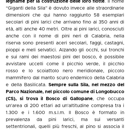
legname per la costruzione delle loro flotte
. Il nome
“Giganti della Sila” è dovuto invece alle straordinarie
dimensioni che qui hanno raggiunto 58 esemplari
secolari di pini larici che arrivano fino ai 350 anni di
età, alti anche 40 metri. Oltre ai pini larici, conosciuti
anche con il nome di pini neri di Calabria, nella
riserva sono presenti aceri secolari, faggi, castagni,
pioppi e meli selvatici. Alzando gli occhi, sui tronchi
e sui rami dei maestosi pini del bosco, è possibile
avvistare uccelli come il picchio verde, il picchio
rosso e lo scoiattolo nero meridionale, piccolo
mammifero dal manto scuro endemico della Calabria
e della Basilicata.
Sempre sulla Sila, nel mezzo del
Parco Nazionale, nel piccolo comune di Longobucco
(CS), si trova il Bosco di Gallopane
, che occupa
un’area di 200 ettari ad un’altitudine compresa tra i
1.300 e i 1.600 m.s.l.m. Il Bosco è formato in
prevalenza da pini larici, ma sui versanti
settentrionali, quelli più freschi, al pino si associa il