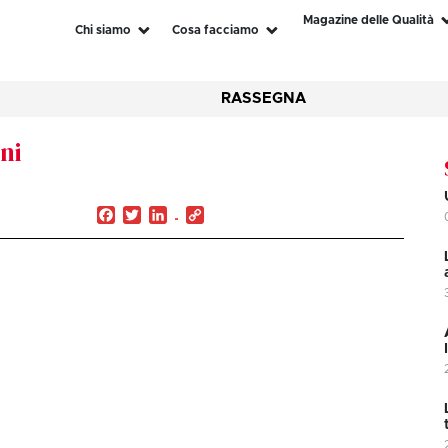
Magazine delle Qualità
Chi siamo
Cosa facciamo
RASSEGNA
nni
Facebook
Twitter
LinkedIn
Copy
Link