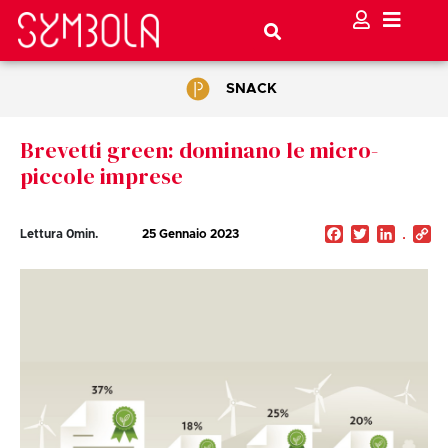
SNACK
Brevetti green: dominano le micro-
piccole imprese
Facebook
Twitter
Linked
C
Lettura
0
min.
25 Gennaio 2023
Li