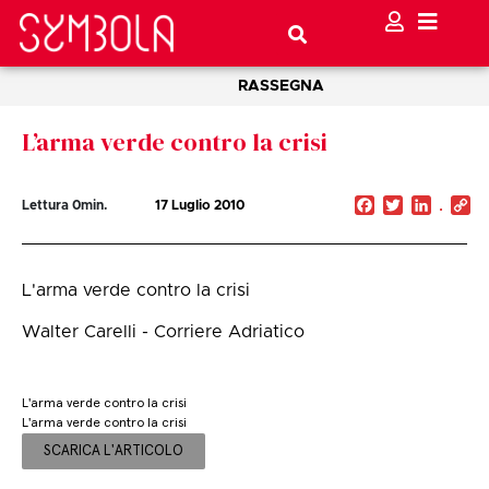
RASSEGNA
L’arma verde contro la crisi
Facebook
Twitter
Linked
C
Lettura
0
min.
17 Luglio 2010
Li
L'arma verde contro la crisi
Walter Carelli - Corriere Adriatico
L'arma verde contro la crisi
L'arma verde contro la crisi
SCARICA L'ARTICOLO