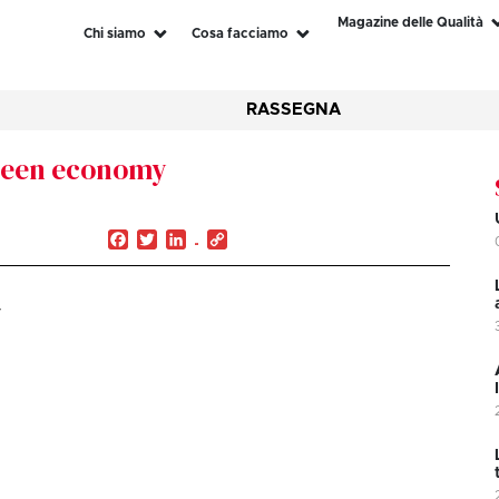
Magazine delle Qualità
Chi siamo
Cosa facciamo
RASSEGNA
green economy
Facebook
Twitter
LinkedIn
Copy
Link
y