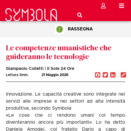
RASSEGNA
Le competenze umanistiche che
guideranno le tecnologie
Giampaolo Colletti | Il Sole 24 Ore
Facebook
Twitter
Linked
C
Lettura
3
min.
21 Maggio 2026
Li
Innovazione. Le capacità creative sono integrate nei
servizi alle imprese e nei settori ad alta intensità
produttiva, secondo
Symbola
«Le cose che ci rendono umani col tempo
diventeranno ancora più importanti». Lo ha detto
Daniela Amodei, col fratello Dario a capo di