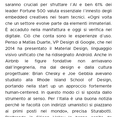
saranno cruciali per sfruttare l`AI e ben 61% dei
leader Fortune 500 valuta essenziale l`innesto degli
embedded creatives nei team tecnici. «Ogni volta
che un settore evolve parte da elementi immateriali.
È accaduto nella manifattura e oggi si verifica nel
digitale. Ciò che conta sono le esperienze d`uso.
Penso a Matías Duarte, VP Design di Google, che nel
2014 ha presentato il Material Design, linguaggio
visivo unificato che ha ridisegnato Android. Anche in
Airbnb le figure fondative non arrivavano
dall`ingegneria, ma dal design e dalla cultura
progettuale: Brian Chesky e Joe Gebbia avevano
studiato alla Rhode Island School of Design,
portando nella start up un approccio fortemente
human-centered. In questo modo ci si sposta dallo
strumento al senso. Per l`Italia è una buona notizia
perché le facoltà con indirizzi umanistici si piazzano
ai primi posti nel mondo», precisa Sturabotti.