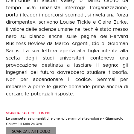
D'altronde in Silicon Valley lo hanno capito da
tempo. «Un umanista interroga l`organizzazione,
porta i leader in percorsi scomodi, si rivela una forza
dirompente», scrivono Louise Tickle e Claire Burke.
Il valore delle scienze umane nel tech è stato messo
nero su bianco anche sulle pagine dell`Harvard
Business Review da Marco Argenti, Cio di Goldman
Sachs. La sua lettera aperta alla figlia intenta alla
scelta degli studi universitari conteneva una
provocazione destinata a lasciare il segno: gli
ingegneri del futuro dovrebbero studiare filosofia.
Non per abbandonare il codice. Semmai per
imparare a porre le giuste domande prima ancora di
cercare le potenziali risposte.
SCARICA L’ARTICOLO IN PDF
Le competenze umanistiche che guideranno le tecnologie - Giampaolo
Colletti | Il Sole 24 Ore
SCARICA L'ARTICOLO