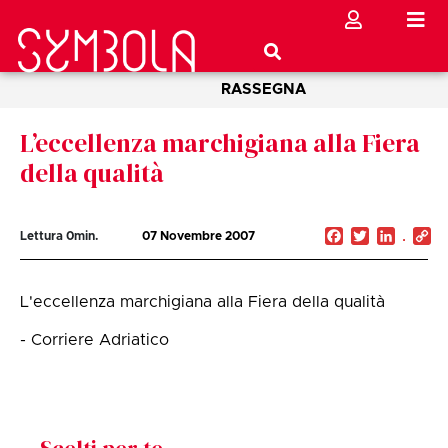
RASSEGNA
L’eccellenza marchigiana alla Fiera
della qualità
Facebook
Twitter
Linked
C
Lettura
0
min.
07 Novembre 2007
Li
L'eccellenza marchigiana alla Fiera della qualità
- Corriere Adriatico
Scelti per te