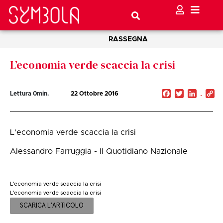
RASSEGNA
L’economia verde scaccia la crisi
Facebook
Twitter
Linked
C
Lettura
0
min.
22 Ottobre 2016
Li
L'economia verde scaccia la crisi
Alessandro Farruggia - Il Quotidiano Nazionale
L'economia verde scaccia la crisi
L'economia verde scaccia la crisi
SCARICA L'ARTICOLO