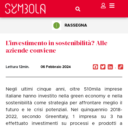
RASSEGNA
L’investimento in sostenibilità? Alle
aziende conviene
Facebook
Twitter
Linked
C
Lettura
12
min.
06 Febbraio 2024
Li
Negli ultimi cinque anni, oltre 510mila imprese
italiane hanno investito nella green economy e nella
sostenibilità come strategia per affrontare meglio il
futuro e le crisi potenziali. Nel quinquennio 2018-
2022, secondo GreenItaly, 1 impresa su 3 ha
effettuato investimenti su processi e prodotti a