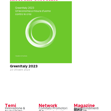
GreenItaly 2023
23 Ottobre 2023
Temi
Network
Magazine
Innovazione &
Comitato Promotori
Approfondimenti
Snack
Storie
Rubriche