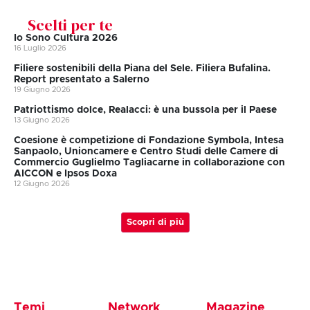
Scelti per te
Io Sono Cultura 2026
16 Luglio 2026
Filiere sostenibili della Piana del Sele. Filiera Bufalina.
Report presentato a Salerno
19 Giugno 2026
Patriottismo dolce, Realacci: è una bussola per il Paese
13 Giugno 2026
Coesione è competizione di Fondazione Symbola, Intesa
Sanpaolo, Unioncamere e Centro Studi delle Camere di
Commercio Guglielmo Tagliacarne in collaborazione con
AICCON e Ipsos Doxa
12 Giugno 2026
Scopri di più
Temi
Network
Magazine