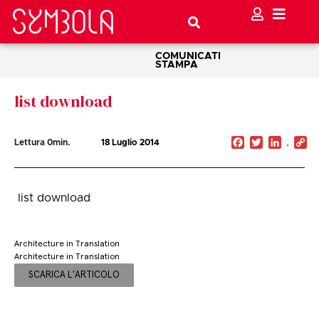
COMUNICATI
STAMPA
list download
Facebook
Twitter
Linked
C
Lettura
0
min.
18 Luglio 2014
Li
list download
Architecture in Translation
Architecture in Translation
SCARICA L'ARTICOLO