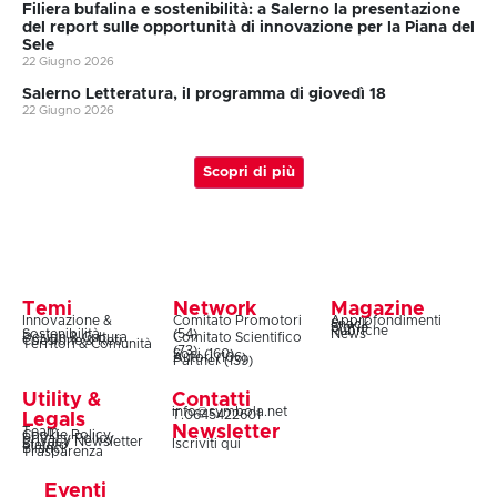
Filiera bufalina e sostenibilità: a Salerno la presentazione
del report sulle opportunità di innovazione per la Piana del
Sele
22 Giugno 2026
Salerno Letteratura, il programma di giovedì 18
22 Giugno 2026
Scopri di più
Temi
Network
Magazine
Innovazione &
Comitato Promotori
Approfondimenti
Snack
Storie
Rubriche
Sostenibilità
(54)
News
Design & Cultura
Comitato Scientifico
Coesione & Reti
Territori & Comunità
(73)
Soci (160)
Autori (106)
Partner (139)
Utility &
Contatti
info@symbola.net
T.0645422601
Legals
Newsletter
Team
Cookie Policy
Privacy Policy
Privacy Newsletter
Iscriviti qui
Statuto
Bilanci
Trasparenza
Eventi