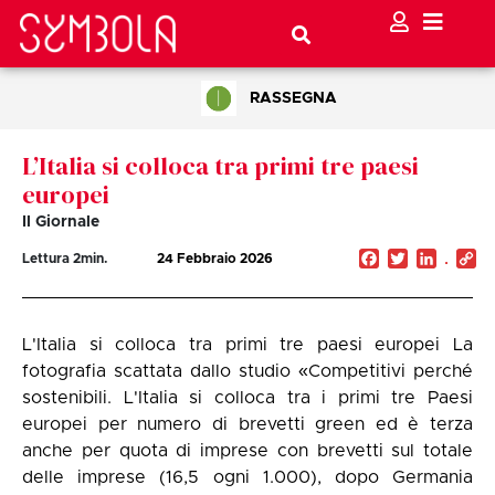
RASSEGNA
L’Italia si colloca tra primi tre paesi
europei
Il Giornale
Facebook
Twitter
Linked
C
Lettura
2
min.
24 Febbraio 2026
Li
L'Italia si colloca tra primi tre paesi europei La
fotografia scattata dallo studio «Competitivi perché
sostenibili. L'Italia si colloca tra i primi tre Paesi
europei per numero di brevetti green ed è terza
anche per quota di imprese con brevetti sul totale
delle imprese (16,5 ogni 1.000), dopo Germania