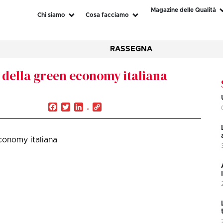
Magazine delle Qualità
Chi siamo
Cosa facciamo
RASSEGNA
o della green economy italiana
Facebook
Twitter
LinkedIn
Copy
Link
economy italiana