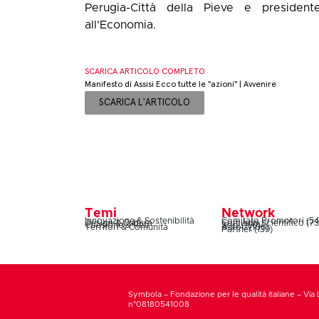
Perugia-Città della Pieve e presiden
all'Economia.
SCARICA ARTICOLO COMPLETO
Manifesto di Assisi Ecco tutte le "azioni" | Avvenire
SCARICA L'ARTICOLO
Temi
Network
Innovazione & Sostenibilità
Comitato Promotori (54
Design & Cultura
Comitato Scientifico (73
Coesione & Reti
Soci (160)
Territori & Comunità
Autori (106)
Partner (139)
Symbola – Fondazione per le qualità italiane – Via 
n°08180541008