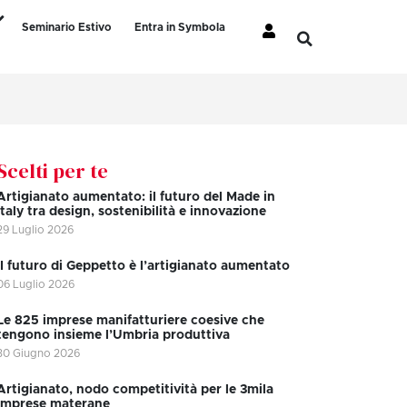
Seminario Estivo
Entra in Symbola
Scelti per te
Artigianato aumentato: il futuro del Made in
Italy tra design, sostenibilità e innovazione
29 Luglio 2026
II futuro di Geppetto è l’artigianato aumentato
06 Luglio 2026
Le 825 imprese manifatturiere coesive che
tengono insieme l’Umbria produttiva
30 Giugno 2026
Artigianato, nodo competitività per le 3mila
imprese materane