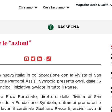
Magazine delle Qualità
Chi siamo
Cosa facciamo
RASSEGNA
 le “azioni”
Facebook
Twitter
LinkedIn
Copy
Link
 nuova Italia: in collaborazione con la Rivista di San
one Percorsi Assisi, Symbola presenta oggi, dalle 16
rincipali iniziative avviate in tutto il Paese.
e Enzo Fortunato, direttore della Rivista di San
te della Fondazione Symbola, entrambi promotori e
avori il cardinale Gualtiero Bassetti, arcivescovo di