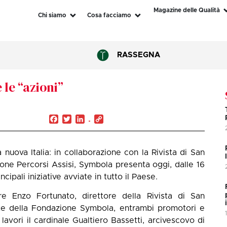
Magazine delle Qualità
Chi siamo
Cosa facciamo
RASSEGNA
 le “azioni”
Facebook
Twitter
LinkedIn
Copy
Link
 nuova Italia: in collaborazione con la Rivista di San
one Percorsi Assisi, Symbola presenta oggi, dalle 16
rincipali iniziative avviate in tutto il Paese.
e Enzo Fortunato, direttore della Rivista di San
te della Fondazione Symbola, entrambi promotori e
avori il cardinale Gualtiero Bassetti, arcivescovo di