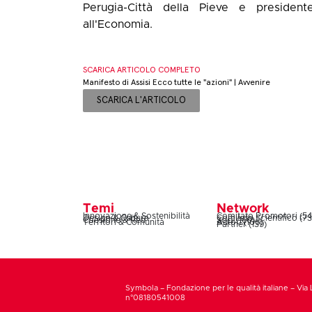
Perugia-Città della Pieve e presiden
all'Economia.
SCARICA ARTICOLO COMPLETO
Manifesto di Assisi Ecco tutte le "azioni" | Avvenire
SCARICA L'ARTICOLO
Temi
Network
Innovazione & Sostenibilità
Comitato Promotori (54
Design & Cultura
Comitato Scientifico (73
Coesione & Reti
Soci (160)
Territori & Comunità
Autori (106)
Partner (139)
Symbola – Fondazione per le qualità italiane – Via 
n°08180541008