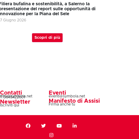
Filiera bufalina e sostenibilità, a Salerno la
presentazione del report sulle opportunità di
innovazione per la Piana del Sele
17 Giugno 2026
Scopri di più
Contatti
Eventi
info@symbola.net
eventi@symbola.net
T.0645422601
Manifesto di Assisi
Newsletter
Firma anche tu
Iscriviti qui