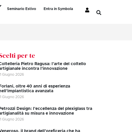
Seminario Estivo
Entra in Symbola
Scelti per te
Coltelleria Pietro Ragusa: l’arte del coltello
artigianale incontra l’innovazione
11 Giugno 2026
Forlani, oltre 40 anni di esperienza
nell’impiantistica avanzata
11 Giugno 2026
Petrozzi Design: l’eccellenza del plexiglass tra
artigianalità su misura e innovazione
11 Giugno 2026
Veneroso, il brand dell’oreficeria che ha