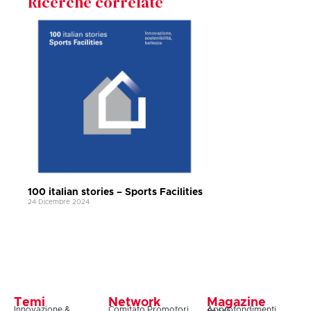
Ricerche correlate
100 italian stories – Sports Facilities
24 Dicembre 2024
Temi
Network
Magazine
Innovazione &
Comitato Promotori
Approfondimenti