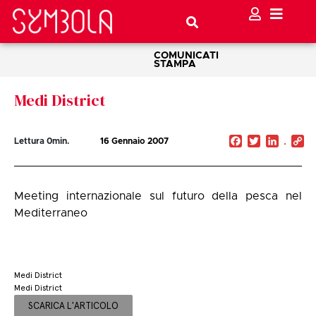
COMUNICATI
STAMPA
Medi District
Facebook
Twitter
Linked
C
Lettura
0
min.
16 Gennaio 2007
Li
Meeting internazionale sul futuro della pesca nel
Mediterraneo
Medi District
Medi District
SCARICA L'ARTICOLO