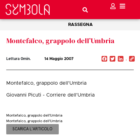
RASSEGNA
Montefalco, grappolo dell’Umbria
Facebook
Twitter
Linked
C
Lettura
0
min.
14 Maggio 2007
Li
Montefalco, grappolo dell'Umbria
Giovanni Picuti - Corriere dell'Umbria
Montefalco, grappolo dell'Umbria
Montefalco, grappolo dell'Umbria
SCARICA L'ARTICOLO