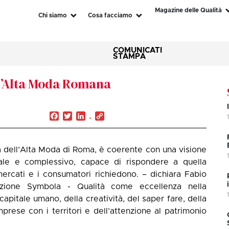
Magazine delle Qualità
Chi siamo
Cosa facciamo
COMUNICATI
STAMPA
ll’Alta Moda Romana
Facebook
Twitter
LinkedIn
Copy
Link
ia dell’Alta Moda di Roma, è coerente con una visione
ale e complessivo, capace di rispondere a quella
ercati e i consumatori richiedono. – dichiara Fabio
azione Symbola - Qualità come eccellenza nella
capitale umano, della creatività, del saper fare, della
prese con i territori e dell’attenzione al patrimonio