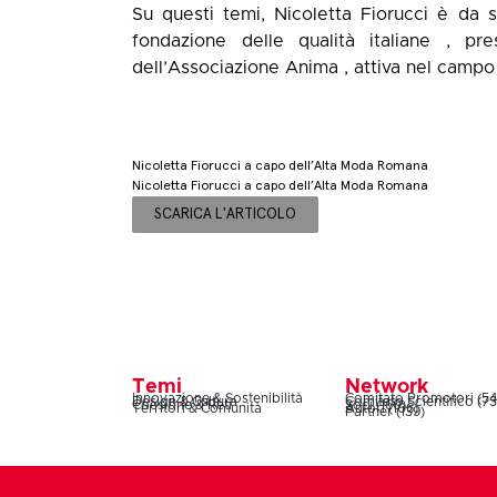
Su questi temi, Nicoletta Fiorucci è da
fondazione delle qualità italiane , p
dell’Associazione Anima , attiva nel campo 
Nicoletta Fiorucci a capo dell’Alta Moda Romana
Nicoletta Fiorucci a capo dell’Alta Moda Romana
SCARICA L'ARTICOLO
Temi
Network
Innovazione & Sostenibilità
Comitato Promotori (54
Design & Cultura
Comitato Scientifico (73
Coesione & Reti
Soci (160)
Territori & Comunità
Autori (106)
Partner (139)