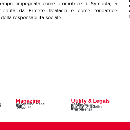
 sempre impegnata come promotrice di Symbola, la
resieduta da Ermete Realacci e come fondatrice
della responsabilità sociale.
Magazine
Utility & Legals
)
Approfondimenti
Team
)
Snack
Cookie Policy
Storie
Privacy Policy
Rubriche
Privacy Newsletter
News
Statuto
Bilanci
Trasparenza