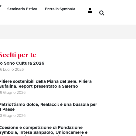
Seminario Estivo
Entra in Symbola
Scelti per te
Io Sono Cultura 2026
16 Luglio 2026
Filiere sostenibili della Piana del Sele. Filiera
Bufalina. Report presentato a Salerno
19 Giugno 2026
Patriottismo dolce, Realacci: è una bussola per
il Paese
13 Giugno 2026
Coesione è competizione di Fondazione
Symbola, Intesa Sanpaolo, Unioncamere e