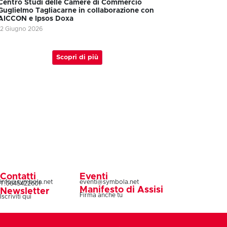
Centro Studi delle Camere di Commercio
Guglielmo Tagliacarne in collaborazione con
AICCON e Ipsos Doxa
12 Giugno 2026
Scopri di più
Contatti
Eventi
info@symbola.net
eventi@symbola.net
T.0645422601
Manifesto di Assisi
Newsletter
Firma anche tu
Iscriviti qui