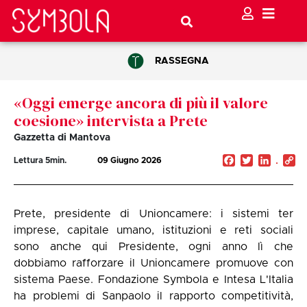
RASSEGNA
«Oggi emerge ancora di più il valore
coesione» intervista a Prete
Gazzetta di Mantova
Facebook
Twitter
Linked
C
Lettura
5
min.
09 Giugno 2026
Li
Prete, presidente di Unioncamere: i sistemi ter
imprese, capitale umano, istituzioni e reti sociali
sono anche qui Presidente, ogni anno lì che
dobbiamo rafforzare il Unioncamere promuove con
sistema Paese. Fondazione Symbola e Intesa L'Italia
ha problemi di Sanpaolo il rapporto competitività,