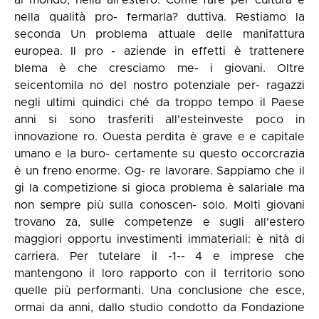
al mondo, nella all'estero. Come fare per cultura e
nella qualità pro- fermarla? duttiva. Restiamo la
seconda Un problema attuale delle manifattura
europea. Il pro - aziende in effetti è trattenere
blema è che cresciamo me- i giovani. Oltre
seicentomila no del nostro potenziale per- ragazzi
negli ultimi quindici ché da troppo tempo il Paese
anni si sono trasferiti all'esteinveste poco in
innovazione ro. Ouesta perdita è grave e e capitale
umano e la buro- certamente su questo occorcrazia
è un freno enorme. Og- re lavorare. Sappiamo che il
gi la competizione si gioca problema è salariale ma
non sempre più sulla conoscen- solo. Molti giovani
trovano za, sulle competenze e sugli all'estero
maggiori opportu investimenti immateriali: è nità di
carriera. Per tutelare il -1-- 4 e imprese che
mantengono il loro rapporto con il territorio sono
quelle più performanti. Una conclusione che esce,
ormai da anni, dallo studio condotto da Fondazione