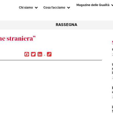
Magazine delle Qualità
Chi siamo
Cosa facciamo
RASSEGNA
one straniera”
Facebook
Twitter
LinkedIn
Copy
Link