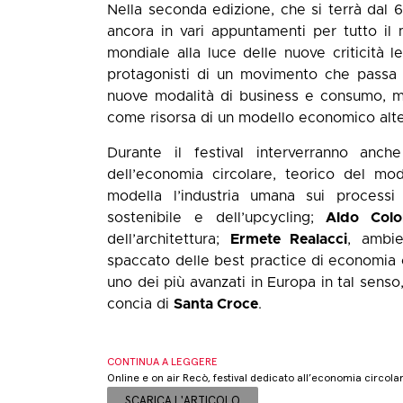
Nella seconda edizione, che si terrà dal 
ancora in vari appuntamenti per tutto i
mondiale alla luce delle nuove criticità l
protagonisti di un movimento che passa att
nuove modalità di business e consumo, m
come risorsa di un modello economico altern
Durante il festival interverranno anc
dell’economia circolare, teorico del mode
modella l’industria umana sui processi 
sostenibile e dell’upcycling;
Aldo Colon
dell’architettura;
Ermete Realacci
, ambie
spaccato delle best practice di economia ci
uno dei più avanzati in Europa in tal senso
concia di
Santa Croce
.
CONTINUA A LEGGERE
Online e on air Recò, festival dedicato all’economia circolar
SCARICA L'ARTICOLO