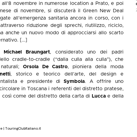
6 all’8 novembre in numerose location a Prato, e poi
l mese di novembre, si discuterà il Green New Deal
egate all’emergenza sanitaria ancora in corso, con i
raverso riduzione degli sprechi, riutilizzo, riciclo,
a anche un nuovo modo di approcciarsi allo scarto
ativo. [...]
he
Michael Braungart
, considerato uno dei padri
llo cradle-to-cradle (“dalla culla alla culla”), che
naturali;
Orsola De Castro
, pioniera della moda
etti
, storico e teorico dell’arte, del design e
ntalista e presidente di
Symbola
. A offrire uno
rcolare in Toscana i referenti del distretto pratese,
, così come del distretto della carta di
Lucca
e della
e | TouringClubItaliano.it