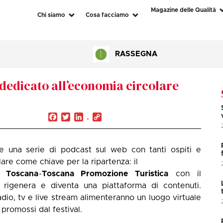
Magazine delle Qualità
Chi siamo
Cosa facciamo
RASSEGNA
l dedicato all’economia circolare
Facebook
Twitter
LinkedIn
Copy
Link
 e una serie di podcast sul web con tanti ospiti e
lare come chiave per la ripartenza: il
e Toscana
-
Toscana Promozione Turistica
con il
i rigenera e diventa una piattaforma di contenuti.
io, tv e live stream alimenteranno un luogo virtuale
promossi dal festival.