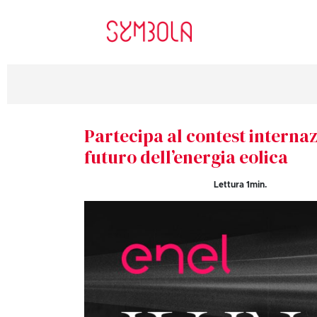
Partecipa al contest internaz
futuro dell’energia eolica
Lettura
1
min.