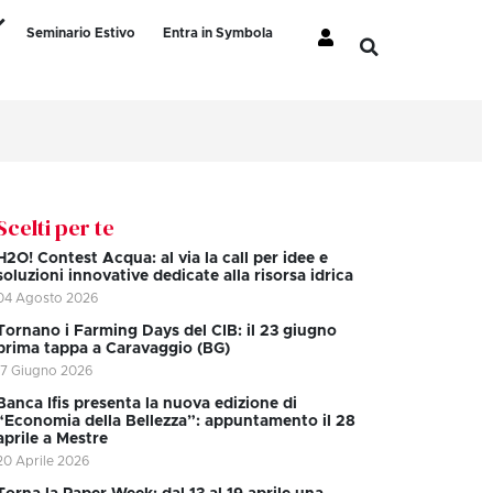
Seminario Estivo
Entra in Symbola
Scelti per te
H2O! Contest Acqua: al via la call per idee e
soluzioni innovative dedicate alla risorsa idrica
04 Agosto 2026
Tornano i Farming Days del CIB: il 23 giugno
prima tappa a Caravaggio (BG)
17 Giugno 2026
Banca Ifis presenta la nuova edizione di
“Economia della Bellezza”: appuntamento il 28
aprile a Mestre
20 Aprile 2026