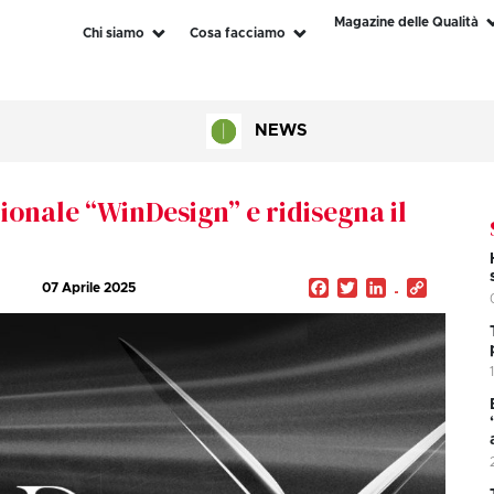
Magazine delle Qualità
Chi siamo
Cosa facciamo
NEWS
ionale “WinDesign” e ridisegna il
Facebook
Twitter
LinkedIn
Copy
07 Aprile 2025
Link