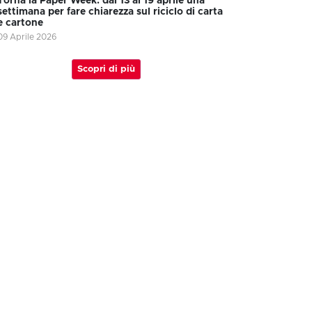
Torna la Paper Week: dal 13 al 19 aprile una
settimana per fare chiarezza sul riciclo di carta
e cartone
09 Aprile 2026
Scopri di più